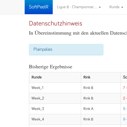
SoftPeelR
Ligue B - Championnat ...
Runde
Datenschutzhinweis
In Übereinstimmung mit den aktuellen Datensch
Plainpalais
Bisherige Ergebnisse
Runde
Rink
Sc
Week_1
Rink B
7 
Week_2
Rink B
2 -
Week_3
Rink A
9 
Week_4
Rink B
9 