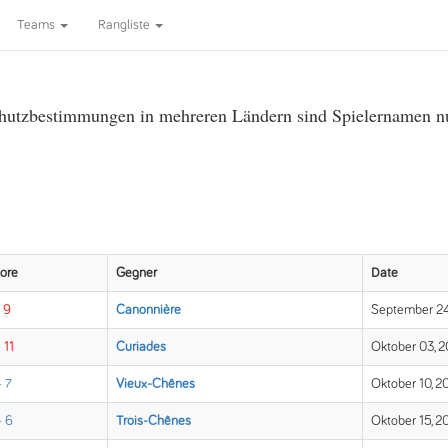
Teams
Rangliste
utzbestimmungen in mehreren Ländern sind Spielernamen nur 
ore
Gegner
Date
- 9
Canonnière
September 24
 11
Curiades
Oktober 03, 2
- 7
Vieux-Chênes
Oktober 10, 2
- 6
Trois-Chênes
Oktober 15, 2