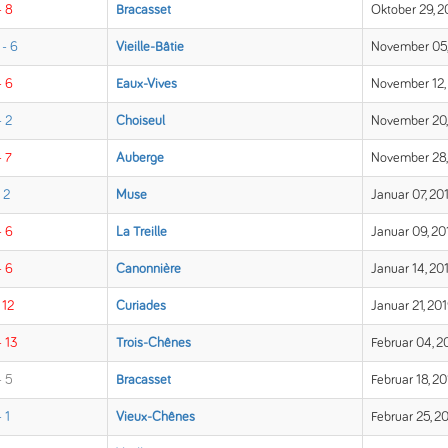
- 8
Bracasset
Oktober 29, 2
 - 6
Vieille-Bâtie
November 05,
- 6
Eaux-Vives
November 12,
- 2
Choiseul
November 20,
- 7
Auberge
November 28,
- 2
Muse
Januar 07, 20
- 6
La Treille
Januar 09, 20
- 6
Canonnière
Januar 14, 20
 12
Curiades
Januar 21, 20
- 13
Trois-Chênes
Februar 04, 2
- 5
Bracasset
Februar 18, 2
- 1
Vieux-Chênes
Februar 25, 2