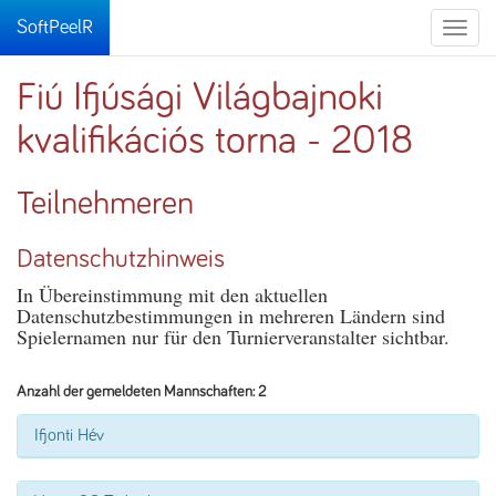
SoftPeelR
Toggle
naviga
Fiú Ifjúsági Világbajnoki
kvalifikációs torna - 2018
Teilnehmeren
Datenschutzhinweis
In Übereinstimmung mit den aktuellen
Datenschutzbestimmungen in mehreren Ländern sind
Spielernamen nur für den Turnierveranstalter sichtbar.
Anzahl der gemeldeten Mannschaften: 2
Ifjonti Hév