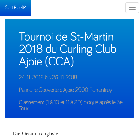
SoftPeelR
Tog
nav
Tournoi de St-Martin
2018 du Curling Club
Ajoie (CCA)
24-11-2018 bis 25-11-2018
Patinoire Couverte d'Ajoie, 2900 Porrentruy
Classement (1 à 10 et 11 à 20) bloqué après le 3e
Tour
Die Gesamtrangliste