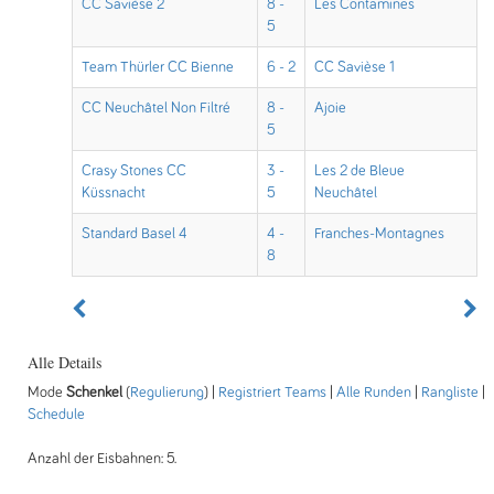
CC Savièse 2
8 -
Les Contamines
5
Team Thürler CC Bienne
6 - 2
CC Savièse 1
CC Neuchâtel Non Filtré
8 -
Ajoie
5
Crasy Stones CC
3 -
Les 2 de Bleue
Küssnacht
5
Neuchâtel
Standard Basel 4
4 -
Franches-Montagnes
8
Alle Details
Mode
Schenkel
(
Regulierung
) |
Registriert Teams
|
Alle Runden
|
Rangliste
|
Schedule
Anzahl der Eisbahnen: 5.