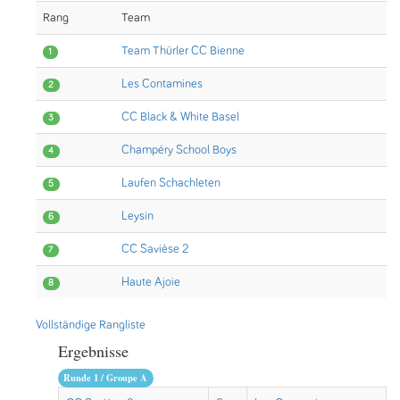
Rang
Team
Team Thürler CC Bienne
1
Les Contamines
2
CC Black & White Basel
3
Champéry School Boys
4
Laufen Schachleten
5
Leysin
6
CC Savièse 2
7
Haute Ajoie
8
Vollständige Rangliste
Ergebnisse
Runde 1 / Groupe A