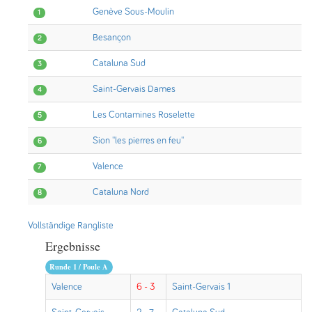
Genève Sous-Moulin
1
Besançon
2
Cataluna Sud
3
Saint-Gervais Dames
4
Les Contamines Roselette
5
Sion ''les pierres en feu''
6
Valence
7
Cataluna Nord
8
Vollständige Rangliste
Ergebnisse
Runde 1 / Poule A
Valence
6 - 3
Saint-Gervais 1