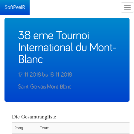
SoftPeelR
Tog
nav
38 eme Tournoi
International du Mont-
Blanc
17-11-2018 bis 18-11-2018
Saint-Gervais Mont-Blanc
Die Gesamtrangliste
Rang
Team