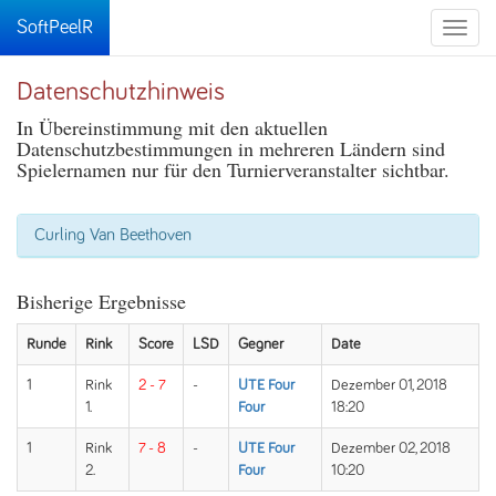
SoftPeelR
Toggle
naviga
Datenschutzhinweis
In Übereinstimmung mit den aktuellen
Datenschutzbestimmungen in mehreren Ländern sind
Spielernamen nur für den Turnierveranstalter sichtbar.
Curling Van Beethoven
Bisherige Ergebnisse
Runde
Rink
Score
LSD
Gegner
Date
1
Rink
2 - 7
-
UTE Four
Dezember 01, 2018
1.
Four
18:20
1
Rink
7 - 8
-
UTE Four
Dezember 02, 2018
2.
Four
10:20