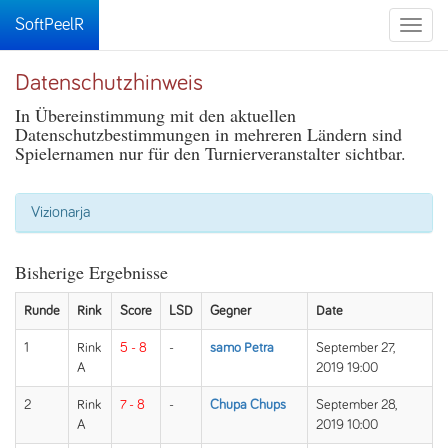
SoftPeelR
Toggle
naviga
Datenschutzhinweis
In Übereinstimmung mit den aktuellen
Datenschutzbestimmungen in mehreren Ländern sind
Spielernamen nur für den Turnierveranstalter sichtbar.
Vizionarja
Bisherige Ergebnisse
Runde
Rink
Score
LSD
Gegner
Date
1
Rink
5 - 8
-
samo Petra
September 27,
A
2019 19:00
2
Rink
7 - 8
-
Chupa Chups
September 28,
A
2019 10:00