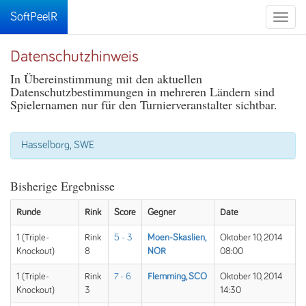
SoftPeelR
Toggle
naviga
Datenschutzhinweis
In Übereinstimmung mit den aktuellen
Datenschutzbestimmungen in mehreren Ländern sind
Spielernamen nur für den Turnierveranstalter sichtbar.
Hasselborg, SWE
Bisherige Ergebnisse
Runde
Rink
Score
Gegner
Date
1 (Triple-
Rink
5 - 3
Moen-Skaslien,
Oktober 10, 2014
Knockout)
8
NOR
08:00
1 (Triple-
Rink
7 - 6
Flemming, SCO
Oktober 10, 2014
Knockout)
3
14:30