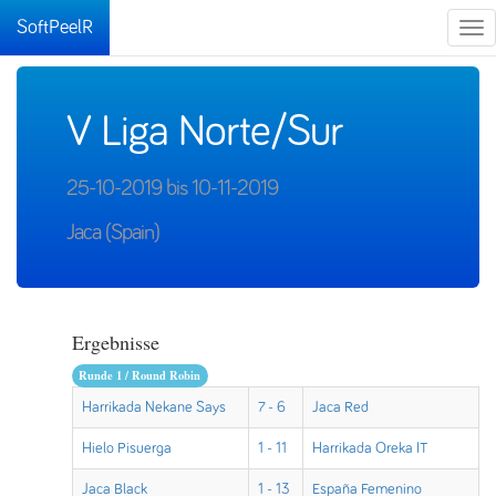
SoftPeelR
Tog
nav
V Liga Norte/Sur
25-10-2019 bis 10-11-2019
Jaca (Spain)
Ergebnisse
Runde 1 / Round Robin
Harrikada Nekane Says
7 - 6
Jaca Red
Hielo Pisuerga
1 - 11
Harrikada Oreka IT
Jaca Black
1 - 13
España Femenino