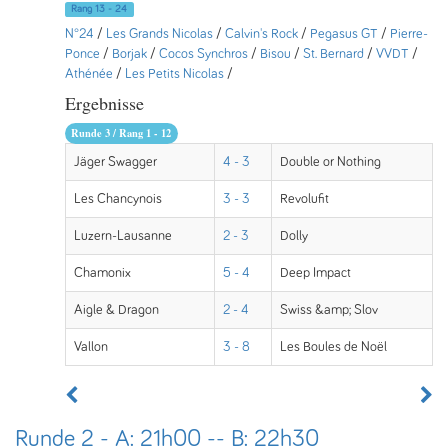
Rang 13 - 24
N°24
/
Les Grands Nicolas
/
Calvin's Rock
/
Pegasus GT
/
Pierre-
Ponce
/
Borjak
/
Cocos Synchros
/
Bisou
/
St. Bernard
/
VVDT
/
Athénée
/
Les Petits Nicolas
/
Ergebnisse
Runde 3 / Rang 1 - 12
Jäger Swagger
4 - 3
Double or Nothing
Les Chancynois
3 - 3
Revolufit
Luzern-Lausanne
2 - 3
Dolly
Chamonix
5 - 4
Deep Impact
Aigle & Dragon
2 - 4
Swiss &amp; Slov
Vallon
3 - 8
Les Boules de Noël
Runde 2 - A: 21h00 -- B: 22h30