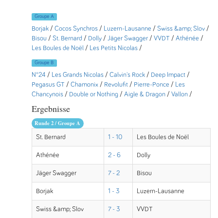
Groupe A
Borjak
/
Cocos Synchros
/
Luzern-Lausanne
/
Swiss &amp; Slov
/
Bisou
/
St. Bernard
/
Dolly
/
Jäger Swagger
/
VVDT
/
Athénée
/
Les Boules de Noël
/
Les Petits Nicolas
/
Groupe B
N°24
/
Les Grands Nicolas
/
Calvin's Rock
/
Deep Impact
/
Pegasus GT
/
Chamonix
/
Revolufit
/
Pierre-Ponce
/
Les
Chancynois
/
Double or Nothing
/
Aigle & Dragon
/
Vallon
/
Ergebnisse
Runde 2 / Groupe A
St. Bernard
1 - 10
Les Boules de Noël
Athénée
2 - 6
Dolly
Jäger Swagger
7 - 2
Bisou
Borjak
1 - 3
Luzern-Lausanne
Swiss &amp; Slov
7 - 3
VVDT