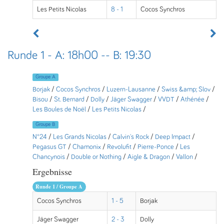
Les Petits Nicolas
8 - 1
Cocos Synchros
Runde 1 - A: 18h00 -- B: 19:30
Groupe A
Borjak
/
Cocos Synchros
/
Luzern-Lausanne
/
Swiss &amp; Slov
/
Bisou
/
St. Bernard
/
Dolly
/
Jäger Swagger
/
VVDT
/
Athénée
/
Les Boules de Noël
/
Les Petits Nicolas
/
Groupe B
N°24
/
Les Grands Nicolas
/
Calvin's Rock
/
Deep Impact
/
Pegasus GT
/
Chamonix
/
Revolufit
/
Pierre-Ponce
/
Les
Chancynois
/
Double or Nothing
/
Aigle & Dragon
/
Vallon
/
Ergebnisse
Runde 1 / Groupe A
Cocos Synchros
1 - 5
Borjak
Jäger Swagger
2 - 3
Dolly