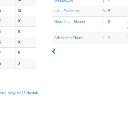
9
14
Grindelwald
2 - 4
9
12
Biel - Solothurn
6 - 5
9
10
Neuchâtel - Bienne
4 - 8
9
10
Adelboden Chumi
7 - 0
9
10
9
8
9
8
den
|
Rangliste
|
Schedule