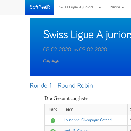
SoftPeelR
Swiss Ligue A juniors ...
Runde
Swiss Ligue A junior
08-02-2020 bis 09-02-2020
Genève
Runde 1 - Round Robin
Die Gesamtrangliste
Rang
Team
Lausanne-Olympique Gstaad
1