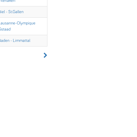
Interlaken
Biel - St.Gallen
Lausanne-Olympique
Gstaad
Baden - Limmattal