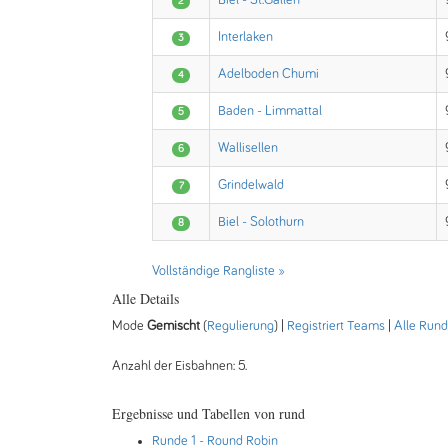
Biel - St.Gallen
2
Interlaken
3
Adelboden Chumi
4
Baden - Limmattal
5
Wallisellen
6
Grindelwald
7
Biel - Solothurn
8
Vollständige Rangliste »
Alle Details
Mode
Gemischt
(
Regulierung
) |
Registriert Teams
|
Alle Run
Anzahl der Eisbahnen: 5.
Ergebnisse und Tabellen von rund
Runde 1
- Round Robin