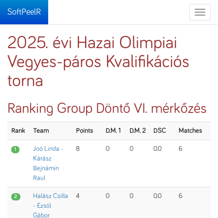
SoftPeelR
Toggle
naviga
2025. évi Hazai Olimpiai
Vegyes-páros Kvalifikációs
torna
Ranking Group Döntő VI. mérkőzés
Rank
Team
Points
D.M. 1
D.M. 2
DSC
Matches
Joó Linda -
8
0
0
0.0
6
1
Kárász
Bejnámin
Raul
Halász Csilla
4
0
0
0.0
6
2
- Ézsöl
Gábor