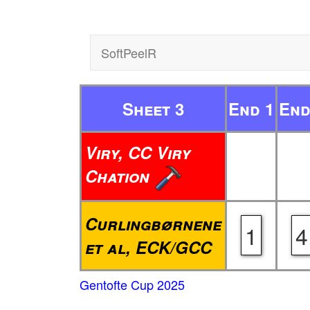
SoftPeelR
Sheet 3
End 1
End
Viry, CC Viry
Chation
Curlingbørnene
1
4
et al, ECK/GCC
Gentofte Cup 2025