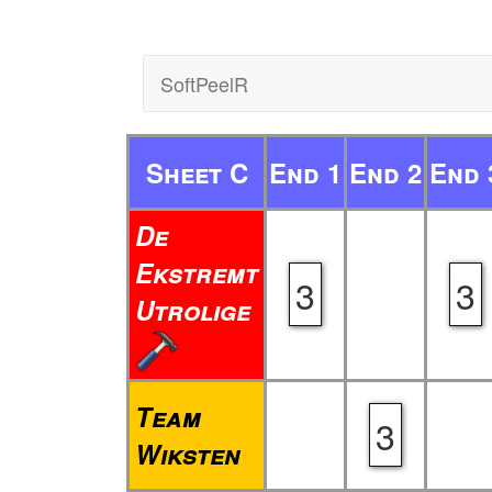
SoftPeelR
Sheet C
End 1
End 2
End 
De
Ekstremt
3
3
Utrolige
Team
3
Wiksten