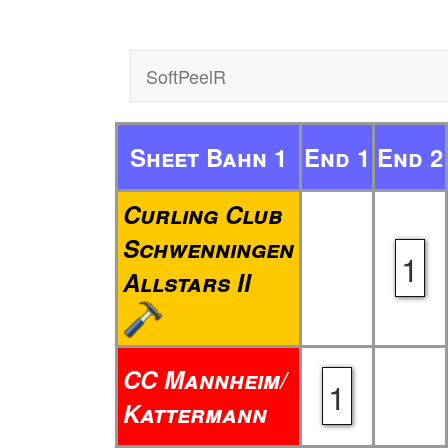
SoftPeelR
Sheet Bahn 1
End 1
End 2
Curling Club
Schwenningen
1
Allstars II
CC Mannheim/
1
Kattermann