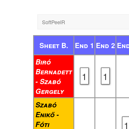
SoftPeelR
Sheet B.
End 1
End 2
End
Biró
Bernadett
1
1
- Szabó
Gergely
Szabó
Enikő -
1
Fóti