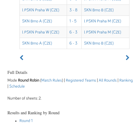
I. PSKN Praha W (CZE)
3 - 8
SKN Brno B (CZE)
SKN Brno A (CZE)
1 - 5
I. PSKN Praha M (CZE)
I. PSKN Praha W (CZE)
6 - 3
I. PSKN Praha M (CZE)
SKN Brno A (CZE)
6 - 3
SKN Brno B (CZE)
Full Details
Mode
Round Robin
(
Match Rules
) |
Registered Teams
|
All Rounds
|
Ranking
|
Schedule
Number of sheets: 2.
Results and Ranking by Round
Round 1