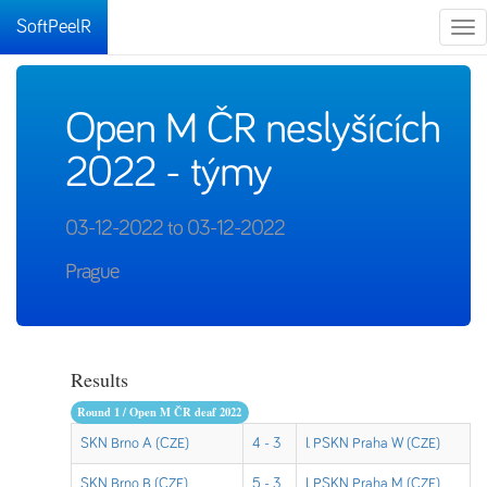
SoftPeelR
Tog
nav
Open M ČR neslyšících
2022 - týmy
03-12-2022 to 03-12-2022
Prague
Results
Round 1 / Open M ČR deaf 2022
SKN Brno A (CZE)
4 - 3
I. PSKN Praha W (CZE)
SKN Brno B (CZE)
5 - 3
I. PSKN Praha M (CZE)