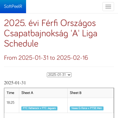
SoftPeelR
Toggle
naviga
2025. évi Férfi Országos
Csapatbajnokság 'A' Liga
Schedule
From 2025-01-31 to 2025-02-16
2025-01-31
Time
Sheet A
Sheet B
18:25
Round 1
Round 1
FTC Fatherock v FTC Jaguars
Vasas G-Force v PTSE Men