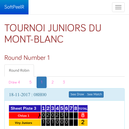
SoftPeelR
Toggle
naviga
TOURNOI JUNIORS DU
MONT-BLANC
Round Number 1
Round Robin
Draw 4
5
1
2
3
18-11-2017 : 08H00
See Draw
See Match
1
2
3
4
5
6
7
8
Sheet Piste 3
TOTAL
8
0
2
0
2
3
1
Chépa 1
2
1
0
1
0
0
0
Viry Juniors