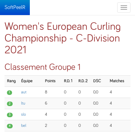
SoftPeelR
Toggle
naviga
Women's European Curling
Championship - C-Division
2021
Classement Groupe 1
Rang
Équipe
Points
R.D. 1
R.D. 2
DSC
Matches
aut
8
0
0
0.0
4
1
ltu
6
0
0
0.0
4
2
slo
4
0
0
0.0
4
3
bel
2
0
0
0.0
4
4