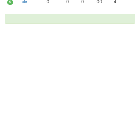
ukr
0
0
0
0.0
4
5