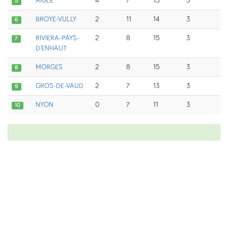
AIGLE
4
7
15
3
5
BROYE-VULLY
2
11
14
3
6
RIVIERA-PAYS-
2
8
15
3
7
D'ENHAUT
MORGES
2
8
15
3
8
GROS-DE-VAUD
2
7
13
3
9
NYON
0
7
11
3
10