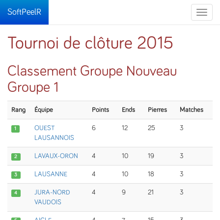
SoftPeelR
Toggle
naviga
Tournoi de clôture 2015
Classement Groupe Nouveau
Groupe 1
Rang
Équipe
Points
Ends
Pierres
Matches
OUEST
6
12
25
3
1
LAUSANNOIS
LAVAUX-ORON
4
10
19
3
2
LAUSANNE
4
10
18
3
3
JURA-NORD
4
9
21
3
4
VAUDOIS