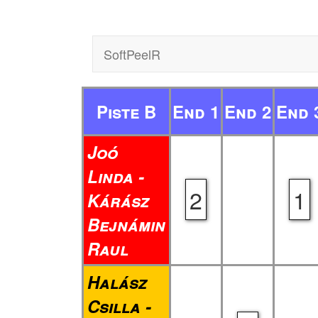
SoftPeelR
Piste B
End 1
End 2
End 
Joó
Linda -
2
1
Kárász
Bejnámin
Raul
Halász
Csilla -