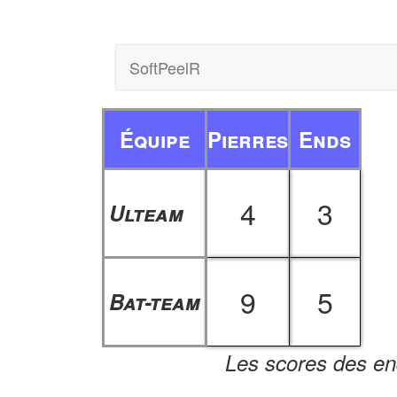
SoftPeelR
Équipe
Pierres
Ends
4
3
Ulteam
9
5
Bat-team
Les scores des en