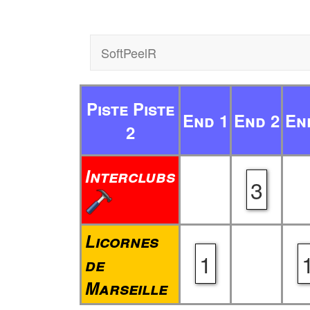
SoftPeelR
Piste Piste
End 1
End 2
En
2
Interclubs
3
Licornes
1
de
Marseille