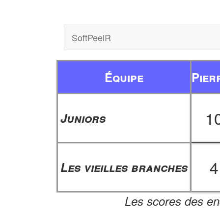
SoftPeelR
Équipe
Pier
1
Juniors
4
Les vieilles branches
Les scores des en