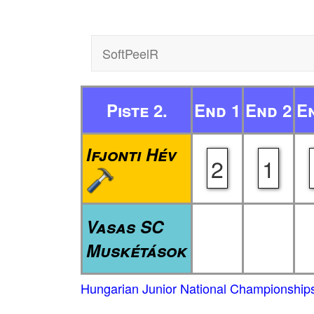
SoftPeelR
Piste 2.
End 1
End 2
E
Ifjonti Hév
2
1
Vasas SC
Muskétások
Hungarian Junior National Championship