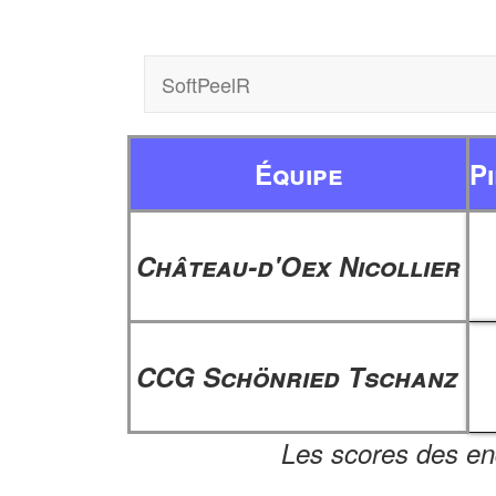
SoftPeelR
Équipe
P
Château-d'Oex Nicollier
CCG Schönried Tschanz
Les scores des en