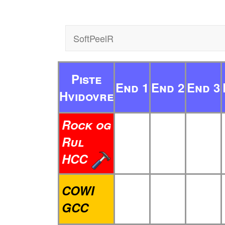
SoftPeelR
Piste
End 1
End 2
End 3
Hvidovre
Rock og
Rul
HCC
COWI
GCC