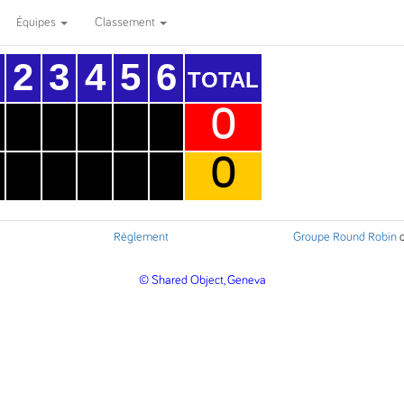
Équipes
Classement
2
3
4
5
6
TOTAL
0
0
Règlement
Groupe Round Robin
© Shared Object, Geneva