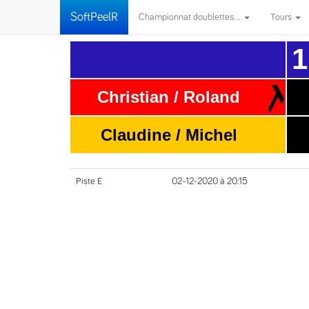
SoftPeelR
Championnat doublettes...
Tours
1
Christian / Roland
Claudine / Michel
Piste E
02-12-2020 à 20:15