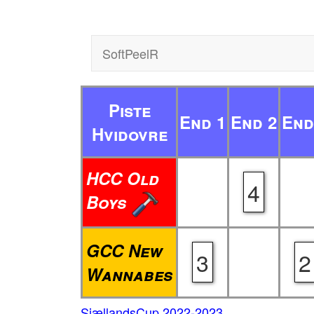
SoftPeelR
Piste
End 1
End 2
End
Hvidovre
HCC Old
4
Boys
GCC New
3
2
Wannabes
SjællandsCup 2022-2023