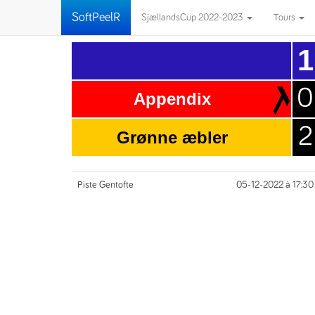
SoftPeelR
SjællandsCup 2022-2023
Tours
1
0
Appendix
2
Grønne æbler
Piste Gentofte
05-12-2022 à 17:30