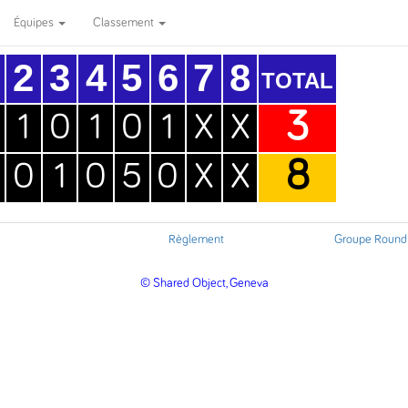
Équipes
Classement
2
3
4
5
6
7
8
TOTAL
3
1
0
1
0
1
X
X
8
0
1
0
5
0
X
X
Règlement
Groupe Round
© Shared Object, Geneva