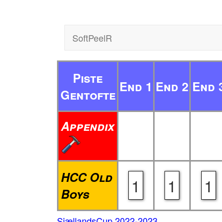
SoftPeelR
Piste
End 1
End 2
End 
Gentofte
Appendix
HCC Old
1
1
1
Boys
SjællandsCup 2022-2023