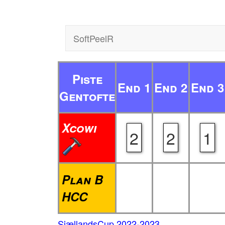
SoftPeelR
Piste
End 1
End 2
End 3
Gentofte
Xcowi
2
2
1
Plan B
HCC
SjællandsCup 2022-2023