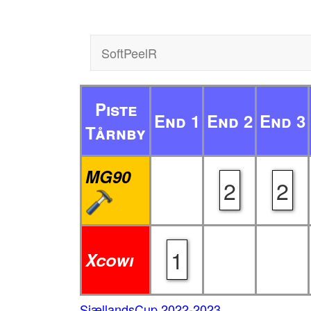
SoftPeelR
Piste
End 1
End 2
End 3
Tårnby
MG90
2
2
1
Xcowi
SjællandsCup 2022-2023