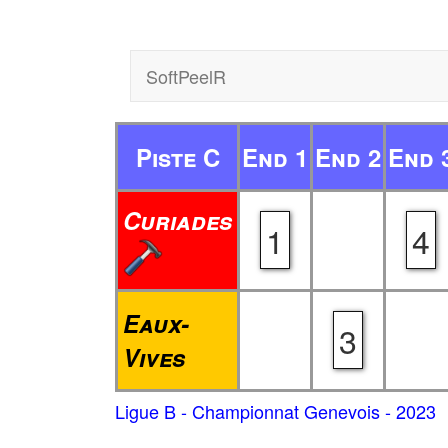
SoftPeelR
Piste C
End 1
End 2
End 
Curiades
1
4
Eaux-
3
Vives
Ligue B - Championnat Genevois - 2023