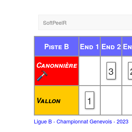
SoftPeelR
Piste B
End 1
End 2
En
Canonnière
3
1
Vallon
Ligue B - Championnat Genevois - 2023