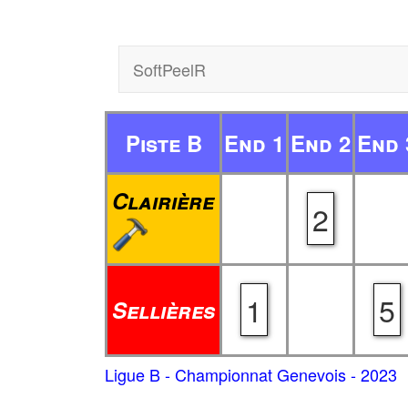
SoftPeelR
Piste B
End 1
End 2
End 
Clairière
2
1
5
Sellières
Ligue B - Championnat Genevois - 2023