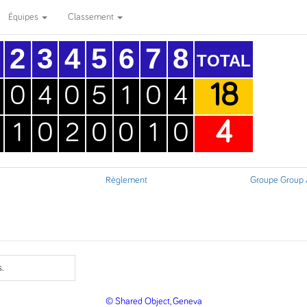
Équipes
Classement
2
3
4
5
6
7
8
TOTAL
18
0
4
0
5
1
0
4
4
1
0
2
0
0
1
0
Règlement
Groupe Group
.
© Shared Object, Geneva