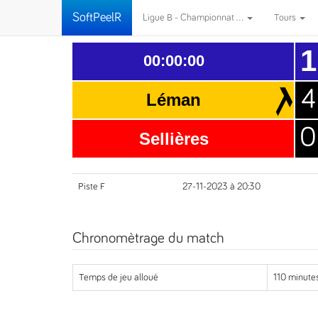
SoftPeelR
Ligue B - Championnat ...
Tours
1
00:00:00
4
Léman
0
Sellières
Piste F
27-11-2023 à 20:30
Chronomètrage du match
Temps de jeu alloué
110 minutes