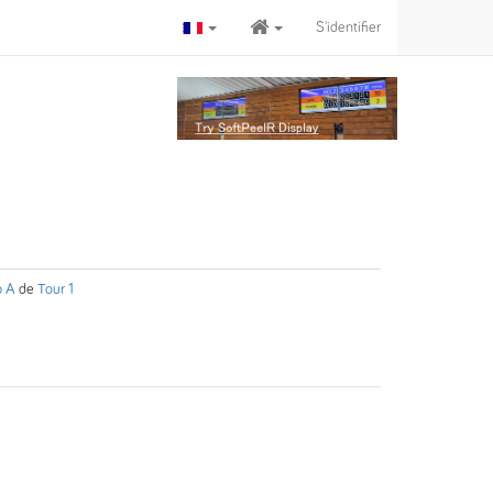
S'identifier
p A
de
Tour 1