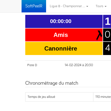
SoftPeelR
Ligue B - Championnat ...
Tours
1
00:00:00
0
Amis
4
Canonnière
Piste D
14-02-2024 à 20:30
Chronomètrage du match
Temps de jeu alloué
110 minutes