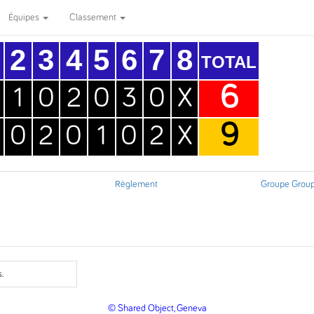
Équipes
Classement
2
3
4
5
6
7
8
TOTAL
6
1
0
2
0
3
0
X
9
0
2
0
1
0
2
X
Règlement
Groupe Grou
.
© Shared Object, Geneva