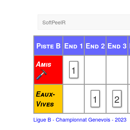
SoftPeelR
Piste B
End 1
End 2
End 3
Amis
1
Eaux-
1
2
Vives
Ligue B - Championnat Genevois - 2023