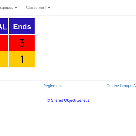
Équipes
Classement
Ends
AL
3
1
Règlement
Groupe Groupe A
© Shared Object, Geneva