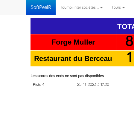
SoftPeelR
Tournoi inter sociétés...
Tours
TOT
8
Forge Muller
1
Restaurant du Berceau
Les scores des ends ne sont pas disponibles
Piste 4
25-11-2023 à 17:20