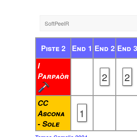
SoftPeelR
Piste 2
End 1
End 2
End 
I
2
2
Parpaòr
CC
1
Ascona
- Sole