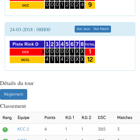
9
0
0
0
1
2
0
2
4
OCC
24-03-2018 : 08H00
Voir Jeux
Voir Match
1
2
3
4
5
6
7
8
Piste Rink D
TOTAL
1
0
0
0
0
0
1
X
X
CCS
12
4
1
1
4
2
0
X
X
DCCL
Détails du tour
Règlement
Classement
Rang
Équipe
Points
R.D. 1
R.D. 2
DSC
Matches
KCC 2
4
1
1
38.5
3
1