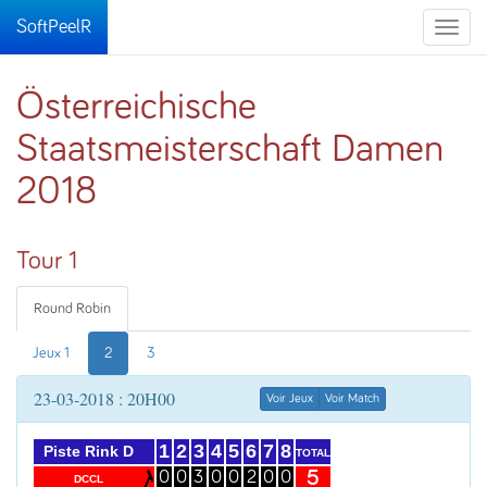
SoftPeelR
Toggle
naviga
Österreichische
Staatsmeisterschaft Damen
2018
Tour 1
Round Robin
Jeux 1
2
3
23-03-2018 : 20H00
Voir Jeux
Voir Match
1
2
3
4
5
6
7
8
Piste Rink D
TOTAL
5
0
0
3
0
0
2
0
0
DCCL