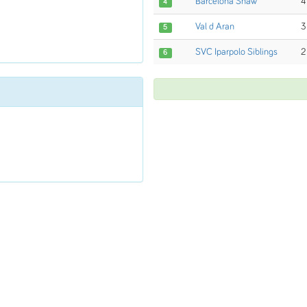
Barcelona Shaw
4
4
Val d Aran
3
5
SVC Iparpolo Siblings
2
6