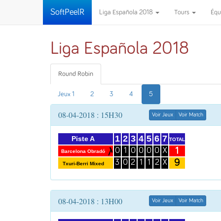
SoftPeelR
Liga Española 2018
Tours
Équ
Liga Española 2018
Round Robin
Jeux 1
2
3
4
5
08-04-2018 : 15H30
Voir Jeux
Voir Match
1
2
3
4
5
6
7
Piste A
TOTAL
1
0
1
0
0
0
0
X
Barcelona Obradó
9
3
0
2
1
1
2
X
Txuri-Berri Mixed
08-04-2018 : 13H00
Voir Jeux
Voir Match