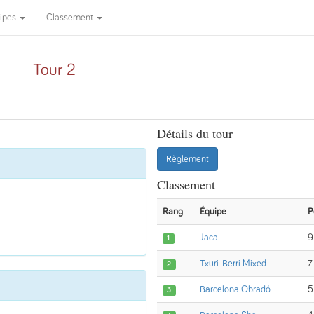
ipes
Classement
Tour 2
Détails du tour
Règlement
Classement
Rang
Équipe
P
Jaca
9
1
Txuri-Berri Mixed
7
2
Barcelona Obradó
5
3