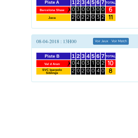
1
2
3
4
5
6
7
Piste A
TOTAL
6
0
3
0
0
3
0
0
Barcelona Shaw
11
2
0
2
2
0
3
2
Jaca
08-04-2018 : 13H00
Voir Jeux
Voir Match
1
2
3
4
5
6
7
Piste B
TOTAL
10
0
4
0
3
1
0
2
Val d Aran
8
SVC Iparpolo
2
0
2
0
0
4
0
Siblings