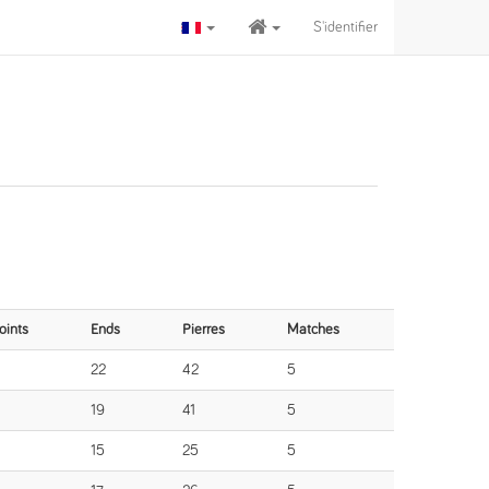
S'identifier
oints
Ends
Pierres
Matches
22
42
5
19
41
5
15
25
5