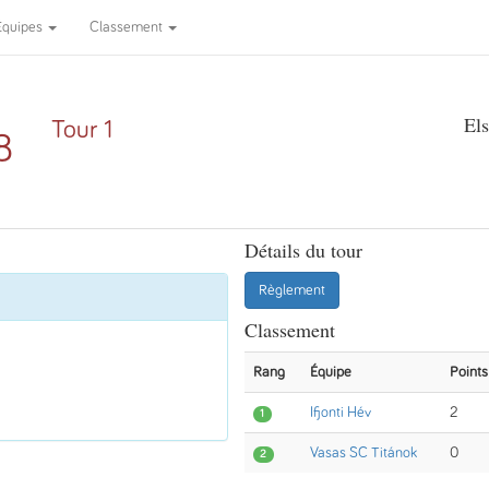
Équipes
Classement
El
Tour 1
8
Détails du tour
Règlement
Classement
Rang
Équipe
Points
Ifjonti Hév
2
1
Vasas SC Titánok
0
2