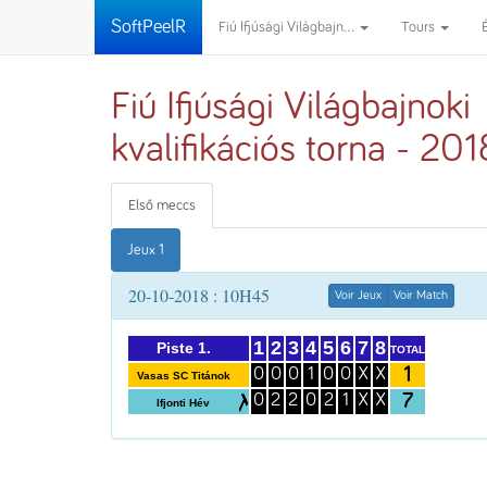
SoftPeelR
Fiú Ifjúsági Világbajn...
Tours
Fiú Ifjúsági Világbajnoki
kvalifikációs torna - 201
Első meccs
Jeux 1
20-10-2018 : 10H45
Voir Jeux
Voir Match
1
2
3
4
5
6
7
8
Piste 1.
TOTAL
1
0
0
0
1
0
0
X
X
Vasas SC Titánok
7
0
2
2
0
2
1
X
X
Ifjonti Hév