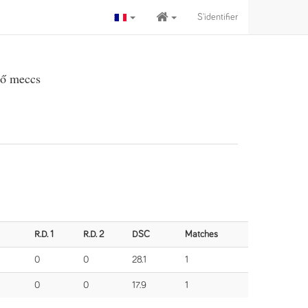
S'identifier
ső meccs
R.D. 1
R.D. 2
DSC
Matches
0
0
28.1
1
0
0
17.9
1