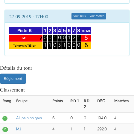
27-09-2019 : 17H00
Voir Jeux
Voir Match
1
2
3
4
5
6
7
8
Piste B
TOTAL
5
0
0
1
0
0
1
2
1
MJ
6
1
1
0
3
1
0
0
0
Tehovnik/Tišler
Détails du tour
Règlement
Classement
Rang
Équipe
Points
R.D. 1
R.D.
DSC
Matches
2
All pain no gain
6
0
0
194.0
4
1
MJ
4
1
1
292.0
4
2