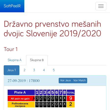
SoftPeelR
Toggle
naviga
Državno prvenstvo mešanih
dvojic Slovenije 2019/2020
Tour 1
Skupina A
Skupina B
Jeux 1
2
3
4
5
27-09-2019 : 17H00
Voir Jeux
Voir Match
1
2
3
4
5
6
7
8
Piste A
TOTAL
9
3
2
1
2
0
1
X
X
All pain no gain
2
Poškodovana
0
0
0
0
2
0
X
X
menjava