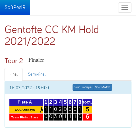
SoftPeelR
Toggle
naviga
Gentofte CC KM Hold
2021/2022
Finaler
Tour 2
Final
Semi-final
16-03-2022 : 19H00
Voir Groupe
Voir Match
1
2
3
4
5
6
7
8
Piste A
TOTAL
5
1
1
0
2
0
0
0
1
GCC Oldboys
6
0
0
3
0
1
1
1
0
Team Rising Stars