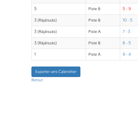
5
Piste B
5 - 9
3 (Rájátszás)
Piste B
10 - 5
3 (Rájátszás)
Piste A
7 - 3
3 (Rájátszás)
Piste B
8 - 5
1
Piste A
9 - 4
Exporter vers Calendrier
Retour