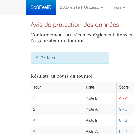
SoftPeelR
2025. évi Férfi Ország...
Tours
Avis de protection des données
Conformément aux récentes réglementations en m
l'organisateur du tournoi.
PTSE Men
Résulats au cours du tournoi
Tour
Piste
Score
1
Piste B
4 - 7
2
Piste A
9 - 6
4
Piste B
8 - 2
4
Piste A
8 - 2