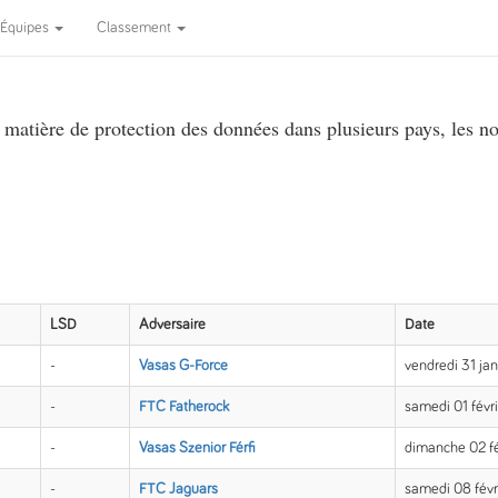
Équipes
Classement
atière de protection des données dans plusieurs pays, les no
LSD
Adversaire
Date
-
Vasas G-Force
vendredi 31 ja
-
FTC Fatherock
samedi 01 févr
-
Vasas Szenior Férfi
dimanche 02 f
-
FTC Jaguars
samedi 08 févr