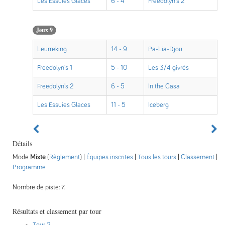
Les Essuies Glaces
6 - 4
Freedolyn's 2
Jeux 9
Leurreking
14 - 9
Pa-Lia-Djou
Freedolyn's 1
5 - 10
Les 3/4 givrés
Freedolyn's 2
6 - 5
In the Casa
Les Essuies Glaces
11 - 5
Iceberg
Détails
Mode
Mixte
(
Règlement
) |
Équipes inscrites
|
Tous les tours
|
Classement
|
Programme
Nombre de piste: 7.
Résultats et classement par tour