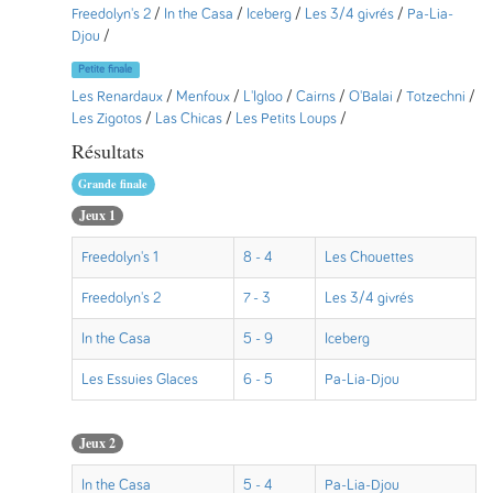
Freedolyn's 2
/
In the Casa
/
Iceberg
/
Les 3/4 givrés
/
Pa-Lia-
Djou
/
Petite finale
Les Renardaux
/
Menfoux
/
L'Igloo
/
Cairns
/
O'Balai
/
Totzechni
/
Les Zigotos
/
Las Chicas
/
Les Petits Loups
/
Résultats
Grande finale
Jeux 1
Freedolyn's 1
8 - 4
Les Chouettes
Freedolyn's 2
7 - 3
Les 3/4 givrés
In the Casa
5 - 9
Iceberg
Les Essuies Glaces
6 - 5
Pa-Lia-Djou
Jeux 2
In the Casa
5 - 4
Pa-Lia-Djou