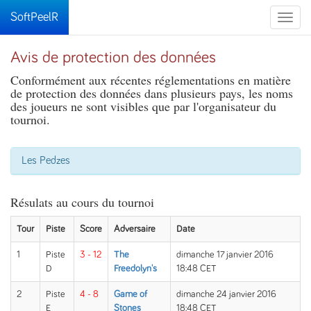
SoftPeelR
Toggle
naviga
Avis de protection des données
Conformément aux récentes réglementations en matière
de protection des données dans plusieurs pays, les noms
des joueurs ne sont visibles que par l'organisateur du
tournoi.
Les Pedzes
Résulats au cours du tournoi
Tour
Piste
Score
Adversaire
Date
1
Piste
3 - 12
The
dimanche 17 janvier 2016
D
Freedolyn's
18:48 CET
2
Piste
4 - 8
Game of
dimanche 24 janvier 2016
E
Stones
18:48 CET