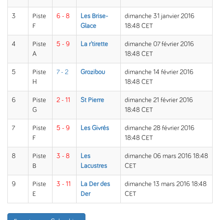
3
Piste
6 - 8
Les Brise-
dimanche 31 janvier 2016
F
Glace
18:48 CET
4
Piste
5 - 9
La r'tirette
dimanche 07 février 2016
A
18:48 CET
5
Piste
7 - 2
Grozibou
dimanche 14 février 2016
H
18:48 CET
6
Piste
2 - 11
St Pierre
dimanche 21 février 2016
G
18:48 CET
7
Piste
5 - 9
Les Givrés
dimanche 28 février 2016
F
18:48 CET
8
Piste
3 - 8
Les
dimanche 06 mars 2016 18:48
B
Lacustres
CET
9
Piste
3 - 11
La Der des
dimanche 13 mars 2016 18:48
E
Der
CET