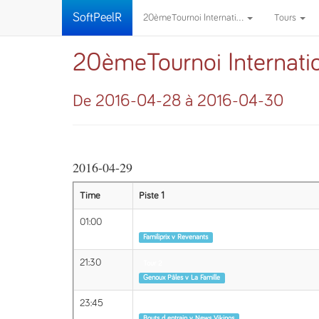
SoftPeelR
20èmeTournoi Internati...
Tours
20èmeTournoi Internatio
De 2016-04-28 à 2016-04-30
2016-04-29
Time
Piste 1
01:00
Tour 2
Familiprix v Revenants
21:30
Tour 2
Genoux Pâles v La Famille
23:45
Tour 2
Bouts d entrain v News Vikings