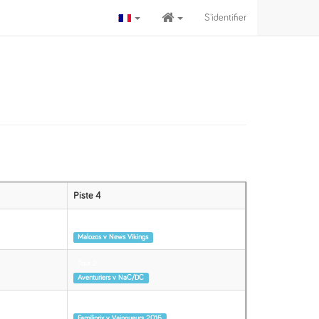
S'identifier
Piste 4
Tour 2
Malozos v News Vikings
Tour 2
Aventuriers v NaC/DC
Tour 2
Familiprix v Vainqueurs 2016