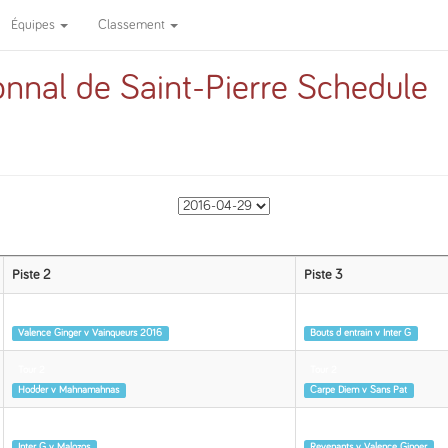
Équipes
Classement
nnal de Saint-Pierre Schedule
Piste 2
Piste 3
Tour 2
Tour 2
Valence Ginger v Vainqueurs 2016
Bouts d entrain v Inter G
Tour 2
Tour 2
Hodder v Mahnamahnas
Carpe Diem v Sans Pat
Tour 2
Tour 2
Inter G v Malozos
Revenants v Valence Ginger